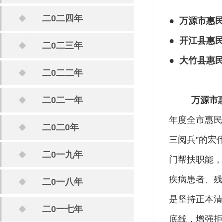
二0二四年
● 万源市惠
● 开江县惠
二0二三年
● 大竹县惠
二0二二年
二0二一年
万源市
年度全市惠民
二0二0年
三阅兵”的宏
二0一九年
门帮扶职能
疾病患者、残
二0一八年
是坚持正本
二0一七年
底线，增强